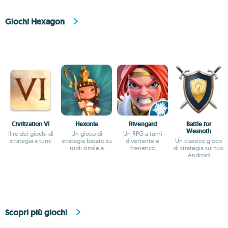
Giochi Hexagon
Civilization VI
Hexonia
Rivengard
Battle for
Wesnoth
Il re dei giochi di
Un gioco di
Un RPG a turni
strategia a turni
strategia basato su
divertente e
Un classico gioco
ruoli simile a
frenetico
di strategia sul tuo
Civilization
Android
Scopri più giochi