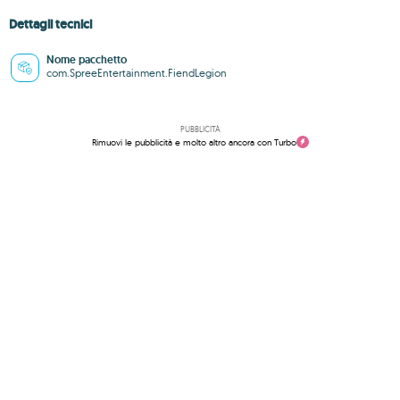
Dettagli tecnici
Nome pacchetto
com.SpreeEntertainment.FiendLegion
PUBBLICITÀ
Rimuovi le pubblicità e molto altro ancora con Turbo