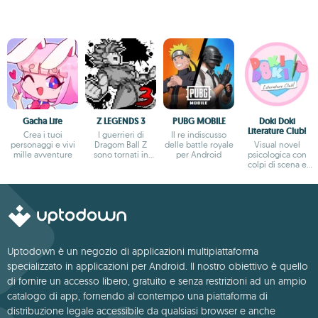
Gacha Life
Z LEGENDS 3
PUBG MOBILE
Doki Doki
Literature Club!
Crea i tuoi
I guerrieri di
Il re indiscusso
personaggi e vivi
Dragom Ball Z
delle battle royale
Visual novel
mille avventure
sono tornati in
per Android
psicologica con
azione
colpi di scena e
trama profonda
Uptodown è un negozio di applicazioni multipiattaforma
specializzato in applicazioni per Android. Il nostro obiettivo è quello
di fornire un accesso libero, gratuito e senza restrizioni ad un ampio
catalogo di app, fornendo al contempo una piattaforma di
distribuzione legale accessibile da qualsiasi browser e anche