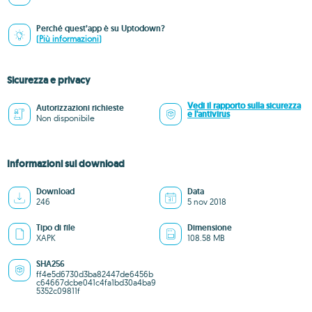
Perché quest’app è su Uptodown?
(Più informazioni)
Sicurezza e privacy
Vedi il rapporto sulla sicurezza
Autorizzazioni richieste
e l'antivirus
Non disponibile
Informazioni sul download
Download
Data
246
5 nov 2018
Tipo di file
Dimensione
XAPK
108.58 MB
SHA256
ff4e5d6730d3ba82447de6456b
c64667dcbe041c4fa1bd30a4ba9
5352c09811f