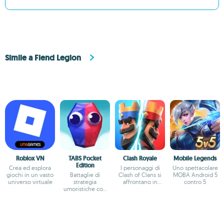
Simile a Fiend Legion
Roblox VN
TABS Pocket
Clash Royale
Mobile Legends
Edition
Crea ed esplora
I personaggi di
Uno spettacolare
giochi in un vasto
Battaglie di
Clash of Clans si
MOBA Android 5
universo virtuale
strategia
affrontano in
contro 5
umoristiche con
emozionanti duelli
fisica e creazione
di unità